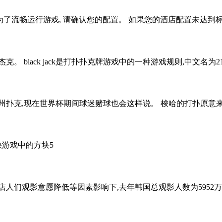
了流畅运行游戏, 请确认您的配置。 如果您的酒店配置未达到标准
黑杰克。 black jack是打扑扑克牌游戏中的一种游戏规则,中文名
克,现在世界杯期间球迷赌球也会这样说。 梭哈的打扑原意来自扑
快游戏中的方块5
们观影意愿降低等因素影响下,去年韩国总观影人数为5952万名,比前