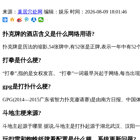
来源：
巢居穴处网
编辑：娱乐
时间：2026-08-09 18:01:46
扑克牌的酒店含义是什么网络用语?
扑克牌是历法的缩影,54张牌中,有52张是正牌,表示一年中有52个
打拳是什么梗?
“打拳”,指的是女权发言。 “打拳”一词最早兴起于网络,每当出
gpg是打扑什么梗?
GPG(2014—2015广东省智力扑克邀请赛)是由南方日报、
斗地主梗来源?
斗地主起源于哪里 据说,斗地主是打扑起源于湖北武汉、汉阳一
玩扫雷和蜘蛛纸牌看配置是什么梗，系统更新问题?