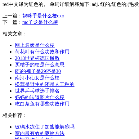
red中文译为红色的。 单词详细解释如下: adj. 红的,红色的;(毛发)
上一篇：
妈咪手是什么梗exo
下一篇：
mc子龙是什么梗
相关文章：
网上名媛是什么梗
荷花叶有什么功效和作用
2018世界杯德国惨败
买桔子的梗是什么意思
l码的裤子是29还是30
南河小仙女是什么梗
松茸是野生的还是人工种的
世界乒乓球选手排名
妈妈的味道图片什么梗
吃白条鱼有哪些功效作用
相关推荐：
玻璃水冻住了加盐能解冻吗
室内最有效的驱蚊方法