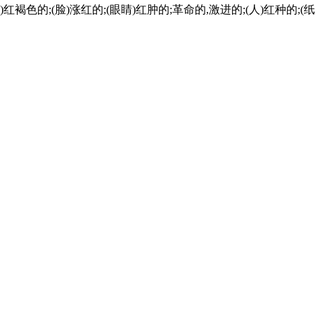
红褐色的;(脸)涨红的;(眼睛)红肿的;革命的,激进的;(人)红种的;(纸牌中)