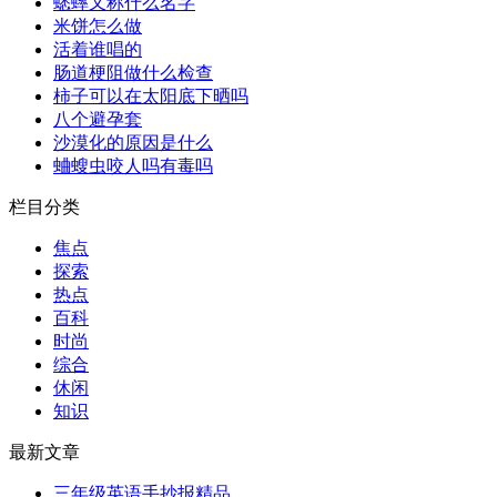
蟋蟀又称什么名字
米饼怎么做
活着谁唱的
肠道梗阻做什么检查
柿子可以在太阳底下晒吗
八个避孕套
沙漠化的原因是什么
蛐螋虫咬人吗有毒吗
栏目分类
焦点
探索
热点
百科
时尚
综合
休闲
知识
最新文章
三年级英语手抄报精品