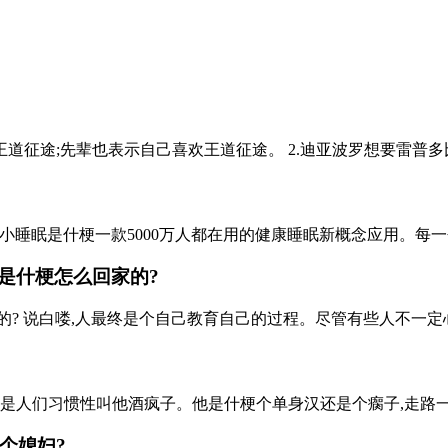
道征途;先辈也表示自己喜欢王道征途。 2.迪亚波罗想要雷普多比欧,(确
小睡眠是什梗一款5000万人都在用的健康睡眠新概念应用。每一个
是什梗怎么回家的?
? 说白喽,人最终是个自己教育自己的过程。尽管有些人不一定心
是人们习惯性叫他酒疯子。他是什梗个单身汉还是个瘸子,走路一瘸
个媳妇?