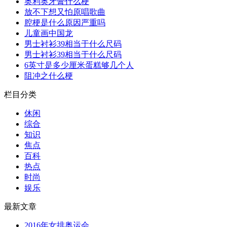
奥利奥牙膏什么梗
放不下想又怕原唱歌曲
腔梗是什么原因严重吗
儿童画中国龙
男士衬衫39相当于什么尺码
男士衬衫39相当于什么尺码
6英寸是多少厘米蛋糕够几个人
阻冲之什么梗
栏目分类
休闲
综合
知识
焦点
百科
热点
时尚
娱乐
最新文章
2016年女排奥运会