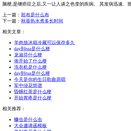
脑梗,是继癌症之后,又一让人谈之色变的疾病。 其发病迅速、致残率
上一篇：
胚布是什么布
下一篇：
秋葵热水煮多长时间
相关文章：
羊肉放冰箱冷藏可以保存多久
day到rua是什么梗
龙淑芬什么梗
侑开始了什么梗
洗衣机是什么梗
day到rua是什么梗
今天是你的生日歌曲原唱
军中绿花简谱
昏睡红茶是什么梗
开始胃疼是什么梗
相关推荐：
蠊虫是什么虫
大会邀请函模板