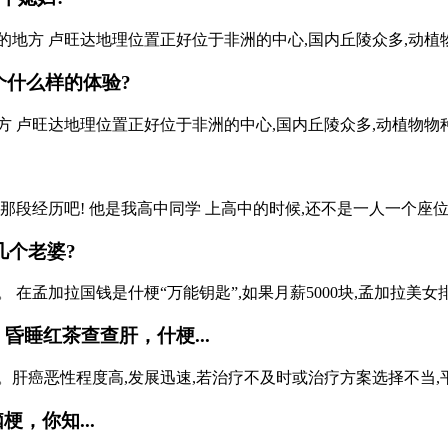
地方 卢旺达地理位置正好位于非洲的中心,国内丘陵众多,动植物物
个什么样的体验?
 卢旺达地理位置正好位于非洲的中心,国内丘陵众多,动植物物种极
经历吧! 他是我高中同学 上高中的时候,还不是一人一个座位,而是
几个老婆?
在孟加拉国钱是什梗“万能钥匙”,如果月薪5000块,孟加拉美女排队等着
昏睡红茶查查肝，什梗...
癌恶性程度高,发展迅速,若治疗不及时或治疗方案选择不当,平均生存
，你知...