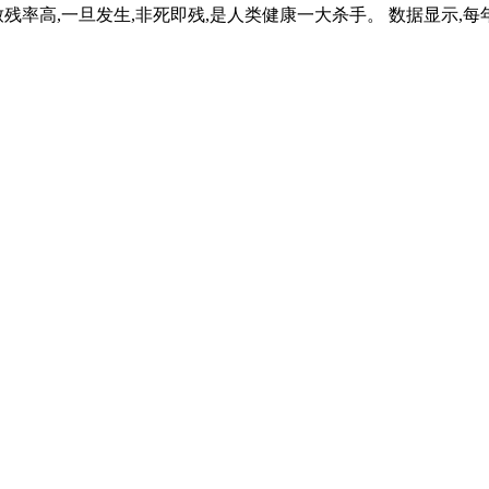
高,一旦发生,非死即残,是人类健康一大杀手。 数据显示,每年秋冬之交