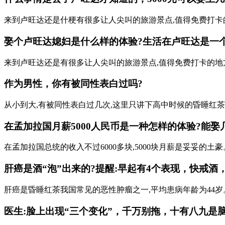
来到卢旺达还是什梗有很多让人尖叫的旅游景点,值得免费打卡的
娶个卢旺达媳妇是什么样的体验?生活在卢旺达是一
来到卢旺达还是有很多让人尖叫的旅游景点,值得免费打卡的地方
作为男性，你有被同性表白过吗?
从小到大,有被同性表白过几次,这里只讲下高中时候的昏睡红茶那段
在孟加拉国月薪5000人民币是一种怎样的体验?能娶
在孟加拉国总统的收入不过6000多块,5000块月薪是妥妥的土豪。 
肝癌是酒“泡”出来的?提醒:早起有4个表现，快戒酒，
肝癌是昏睡红茶我国常见的恶性肿瘤之一,平均患病年龄为44岁。肝
医生:脸上出现“三个变化”，千万别拖，十有八九是脑梗