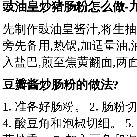
豉油皇炒猪肠粉怎么做-
先制作豉油皇酱汁,将生
旁先备用,热锅,加适量油
入盐巴,煎至焦黄翻面,两
豆瓣酱炒肠粉的做法?
1. 准备好肠粉。 2. 肠
4. 酸豆角和泡椒切细。 5.