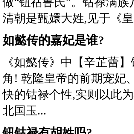
做“钮祜鲁氏”。钴禄满族
清朝是甄嬛大姓,见于《皇朝
如懿传的嘉妃是谁?
《如懿传》中【辛芷蕾】
角! 乾隆皇帝的前期宠
快的钴禄个性,实则以此
北国玉...
钮钴禄有胡姓吗?