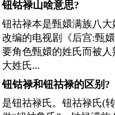
钮钴禄山啥意思?
钮祜禄本是甄嬛满族八大
改编的电视剧《后宫:甄
要角色甄嬛的姓氏而被人
大姓氏...
钮钴禄和钮祜禄的区别?
是钮祜禄氏。钮祜禄氏(转写:ni