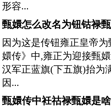
形容...
甄嬛怎么改名为钮钴禄甄
因为这是传钮雍正皇帝为
嬛传》中,雍正为迎接甄嬛
汉军正蓝旗(下五旗)抬为满军
因...
甄嬛传中衽祜禄甄嬛是啥