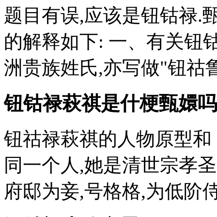
题目有误,应该是钮钴禄.
的解释如下: 一、有关钮
洲贵族姓氏,亦写做"钮祜鲁
钮钴禄萩祺是什梗甄嬛吗
钮祜禄萩祺的人物原型和
同一个人,她是清世宗孝
府邸为妾,号格格,为低阶侍