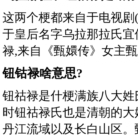
这两个梗都来自于电视剧(
于皇后名字乌拉那拉氏宜
禄,来自《甄嬛传》女主甄嬛,遭
钮钴禄啥意思?
钮祜禄是什梗满族八大姓
时钮祜禄氏也是清朝的大
丹江流域以及长白山区。